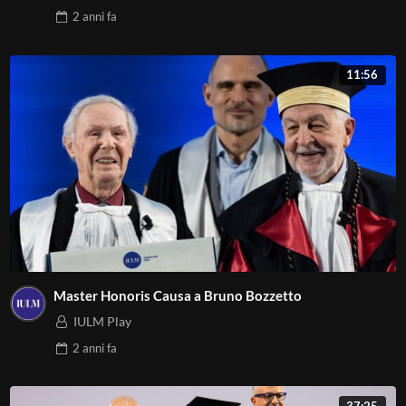
2 anni
fa
11:56
Master Honoris Causa a Bruno Bozzetto
IULM Play
2 anni
fa
37:25