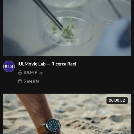
IULMovie Lab — Ricerca Reel
IULM Play
5 mesi
fa
00:00:52