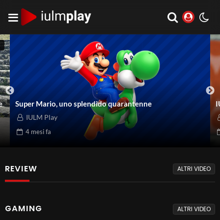
2
e
Super Mario, uno splendido quarantenne
I
IULM Play
4 mesi
fa
REVIEW
ALTRI VIDEO
GAMING
ALTRI VIDEO