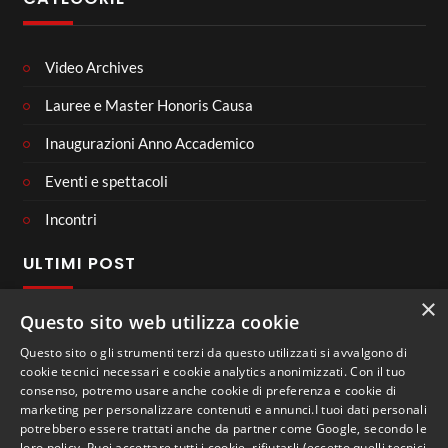
Video Archives
Lauree e Master Honoris Causa
Inaugurazioni Anno Accademico
Eventi e spettacoli
Incontri
ULTIMI POST
×
Questo sito web utilizza cookie
Questo sito o gli strumenti terzi da questo utilizzati si avvalgono di
CONNECT WITH US
cookie tecnici necessari e cookie analytics anonimizzati. Con il tuo
consenso, potremo usare anche cookie di preferenza e cookie di
marketing per personalizzare contenuti e annunci.I tuoi dati personali
potrebbero essere trattati anche da partner come Google, secondo le
loro policy. Puoi accettare tutti i cookie, rifiutarli (eccetto quelli tecnici