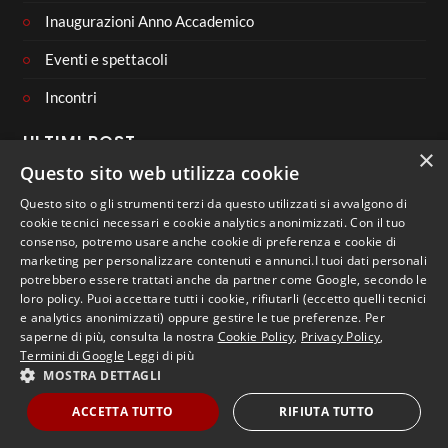
Inaugurazioni Anno Accademico
Eventi e spettacoli
Incontri
ULTIMI POST
×
Questo sito web utilizza cookie
Questo sito o gli strumenti terzi da questo utilizzati si avvalgono di
cookie tecnici necessari e cookie analytics anonimizzati. Con il tuo
consenso, potremo usare anche cookie di preferenza e cookie di
CONNECT WITH US
marketing per personalizzare contenuti e annunci.I tuoi dati personali
potrebbero essere trattati anche da partner come Google, secondo le
loro policy. Puoi accettare tutti i cookie, rifiutarli (eccetto quelli tecnici
e analytics anonimizzati) oppure gestire le tue preferenze. Per
saperne di più, consulta la nostra
Cookie Policy
,
Privacy Policy
,
Termini di Google
Leggi di più
MOSTRA DETTAGLI
Copyright 2023 - Libera Università di Lingue e Comunicazione
IULM
ACCETTA TUTTO
RIFIUTA TUTTO
WordPress Appliance
- Powered by
TurnKey Linux