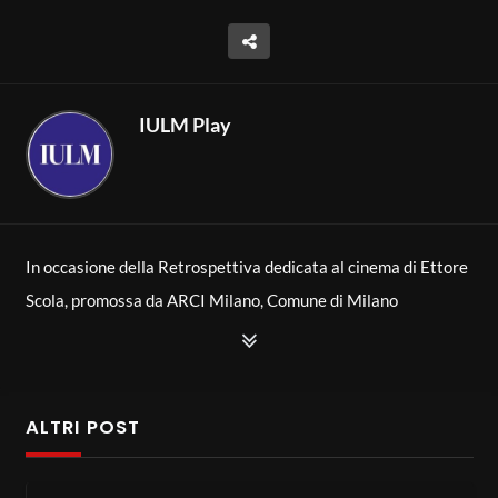
IULM Play
In occasione della Retrospettiva dedicata al cinema di Ettore
Scola, promossa da ARCI Milano, Comune di Milano
(Assessorato Cultura, Expo, Moda, Design) e UCCA (Unione
Circoli Cinematografici ARCI), l’Università IULM ha
organizzato una masterclass in cui il leggendario regista
ALTRI POST
campano ha incontrato gli studenti dell’ateneo.
Modera l’incontro il professor Gianni Canova.