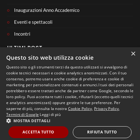
Inaugurazioni Anno Accademico
Eventi e spettacoli
Incontri
ULTIMI POST
×
Questo sito web utilizza cookie
Questo sito o gli strumenti terzi da questo utilizzati si avvalgono di
cookie tecnici necessari e cookie analytics anonimizzati. Con il tuo
consenso, potremo usare anche cookie di preferenza e cookie di
CONNECT WITH US
marketing per personalizzare contenuti e annunci.I tuoi dati personali
potrebbero essere trattati anche da partner come Google, secondo le
loro policy. Puoi accettare tutti i cookie, rifiutarli (eccetto quelli tecnici
e analytics anonimizzati) oppure gestire le tue preferenze. Per
saperne di più, consulta la nostra
Cookie Policy
,
Privacy Policy
,
Termini di Google
Leggi di più
MOSTRA DETTAGLI
Copyright 2023 - Libera Università di Lingue e Comunicazione
IULM
ACCETTA TUTTO
RIFIUTA TUTTO