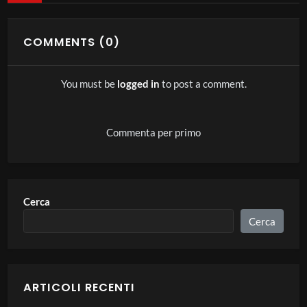
tentativo di mettere la storia intellettuale di nuovo al
centro dei percorsi di apprendimento, nella convinzione
COMMENTS (0)
che il futuro si costruisca in dialogo con il passato. In
questo nuovo ciclo di incontri
You must be
logged in
to post a comment.
Atto e filosofia
In Scienza e mondo moderno (1926), il filosofo americano
Commenta per primo
Afred N. Whitehead fissa l’origine della scienza galileiana
in una “ribellione storica” contro l’autorità della ragione a
priori. La scienza moderna, scrive, è “un movimento anti-
Cerca
intellettualistico”. Come dirà anche Husserl, la causa della
Cerca
potenza “tecnica” del metodo scientifico galileiano è anche
all’origine della sua perdurante crisi di senso: noi
scambiamo per il “vero essere” delle cose “quello che è
ARTICOLI RECENTI
soltanto un metodo”. È una crisi che trova la sua possibile