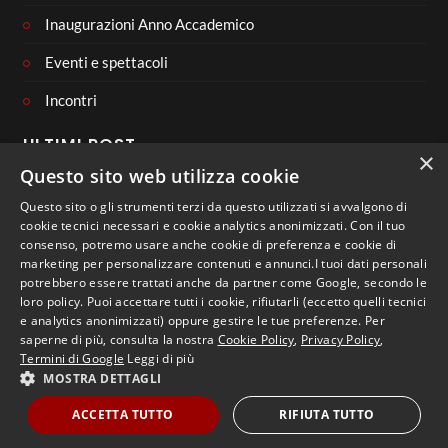
Inaugurazioni Anno Accademico
Eventi e spettacoli
Incontri
ULTIMI POST
×
Questo sito web utilizza cookie
Questo sito o gli strumenti terzi da questo utilizzati si avvalgono di
cookie tecnici necessari e cookie analytics anonimizzati. Con il tuo
consenso, potremo usare anche cookie di preferenza e cookie di
CONNECT WITH US
marketing per personalizzare contenuti e annunci.I tuoi dati personali
potrebbero essere trattati anche da partner come Google, secondo le
loro policy. Puoi accettare tutti i cookie, rifiutarli (eccetto quelli tecnici
e analytics anonimizzati) oppure gestire le tue preferenze. Per
saperne di più, consulta la nostra
Cookie Policy
,
Privacy Policy
,
Termini di Google
Leggi di più
MOSTRA DETTAGLI
Copyright 2023 - Libera Università di Lingue e Comunicazione
IULM
ACCETTA TUTTO
RIFIUTA TUTTO
WordPress Appliance
- Powered by
TurnKey Linux