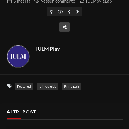
5 mesi
fa
Nessun commento
IULMovieLab
00:00:39
5
LUCE – Ep. 1 – Cinematographers
24:23
6
IULM Play
LUCE – Ep. 2 – Light artists
23:14
7
Featured
Iulmovielab
Principale
LUCE – Ep. 3 – Light designers
21:38
8
ALTRI POST
LUCE – Ep. 4 – Poesia
24:22