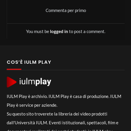
9
Commenta per primo
Trailer “Il Mare Breve” – Word of the
You must be
logged in
to post a comment.
01:09
10
Year 2024: Avventura
Trailer – “The Drowned” – Word of
COS’È IULM PLAY
00:54
11
The Year 2024: Avventura
IULM Play è archivio. IULM Play è casa di produzione. IULM
Play è service per aziende.
Su questo sito troverete la libreria dei video prodotti
dall'Università IULM. Eventi istituzionali, spettacoli, film e