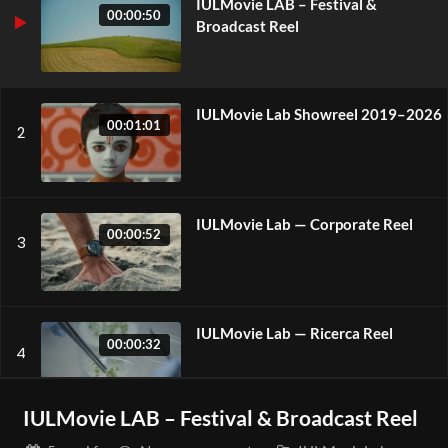
IULMovie LAB – Festival &
00:00:50
Broadcast Reel
IULMovie Lab Showreel 2019–2026
00:01:01
2
IULMovie Lab — Corporate Reel
00:00:52
3
IULMovie Lab — Ricerca Reel
00:00:32
4
IULMovie LAB – Festival & Broadcast Reel
IULMovie Lab — Terza Missione Reel