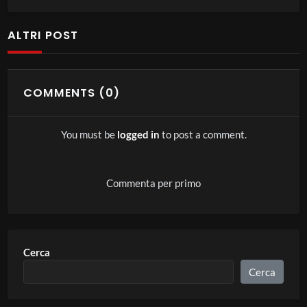
e della cultura, germanista, romanziere e autore di teatro:
un vero intellettuale “umanista”, la cui “
monumentale opera
ALTRI POST
incarna il paradigma dell’identità plurale e delle aperture
interdisciplinari di cui è Maestro
”, come indicato nella
motivazione dal professor
Paolo Proietti
, Preside della
COMMENTS (0)
Facoltà di Interpretariato e traduzione.
You must be
logged in
to post a comment.
A recitare la Laudatio per il professor Magris è stato il
Prorettore alla Transdisciplinarità, professor
Mauro
Ceruti
, che ha ricordato ciò che
“ha sempre preoccupato
Commenta per primo
Claudio Magris: non tanto il riuscire a mettere a punto un
capolavoro, e tanti ne ha messi a punto, quanto l’essere
abbandonato, nel maneggiare il potere delle parole, dal soffio
Cerca
dello spirito, da una ragione sobria e umanistica,
Cerca
intransigente e vigile, di fronte alle irruzioni o alle
manifestazioni latenti del male nella vita e nella storia. Da