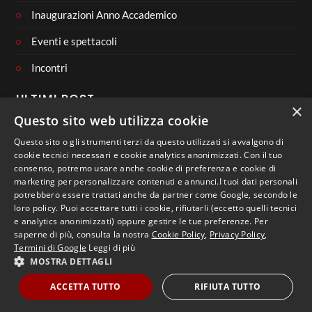
Inaugurazioni Anno Accademico
Eventi e spettacoli
Incontri
ULTIMI POST
×
Questo sito web utilizza cookie
Questo sito o gli strumenti terzi da questo utilizzati si avvalgono di
cookie tecnici necessari e cookie analytics anonimizzati. Con il tuo
consenso, potremo usare anche cookie di preferenza e cookie di
CONNECT WITH US
marketing per personalizzare contenuti e annunci.I tuoi dati personali
potrebbero essere trattati anche da partner come Google, secondo le
loro policy. Puoi accettare tutti i cookie, rifiutarli (eccetto quelli tecnici
e analytics anonimizzati) oppure gestire le tue preferenze. Per
saperne di più, consulta la nostra
Cookie Policy
,
Privacy Policy
,
Termini di Google
Leggi di più
MOSTRA DETTAGLI
Copyright 2023 - Libera Università di Lingue e Comunicazione
IULM
ACCETTA TUTTO
RIFIUTA TUTTO
WordPress Appliance
- Powered by
TurnKey Linux