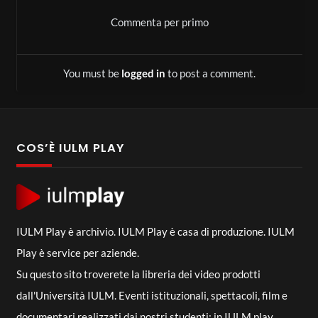
nella convinzione che il futuro si costruisca in dialogo con il
Commenta per primo
passato.
Effimera monumentalità
You must be
logged in
to post a comment.
Le sinfonie di Beethoven guadagnano alla musica
strumentale, arte effimera per eccellenza ed eterea, la
categoria del monumentale, ancorché composto di puro
COS’È IULM PLAY
suono. La dignità filosofica e morale così conquistata fa di
queste opere un tuttora vivente simbolo sociale.
IULM Play è archivio. IULM Play è casa di produzione. IULM
Play è service per aziende.
Su questo sito troverete la libreria dei video prodotti
dall'Università IULM. Eventi istituzionali, spettacoli, film e
documentari realizzati dai nostri studenti: in IULM play