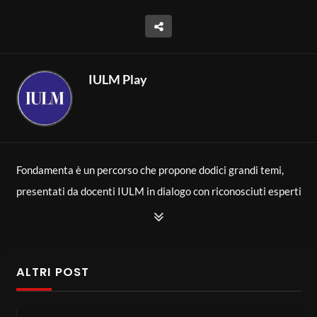
IULM Play
Fondamenta è un percorso che propone dodici grandi temi,
presentati da docenti IULM in dialogo con riconosciuti esperti
di levatura internazionale che tengono delle Masterclass per
esplorarli al meglio. L’obiettivo è riannodare assieme i fili del
nostro essere ciò che siamo e ciò che siamo diventati grazie a
ALTRI POST
chi ci ha preceduti. È un tentativo di mettere la storia
intellettuale di nuovo al centro dei percorsi di apprendimento,