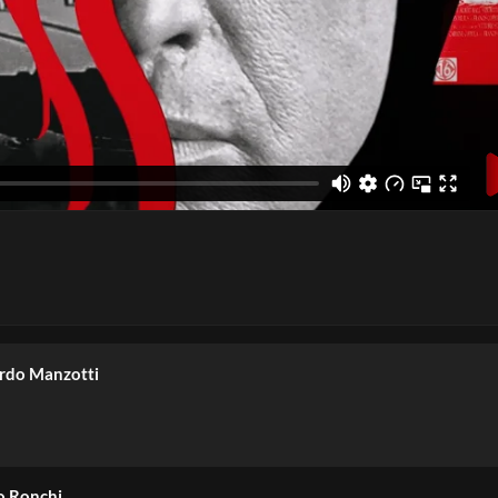
no Floridi
cardo Manzotti
co Ronchi