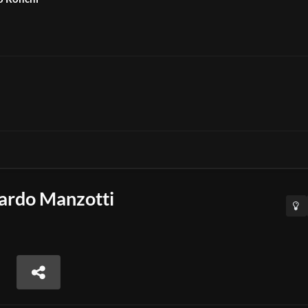
ccardo Manzotti
a
eziani