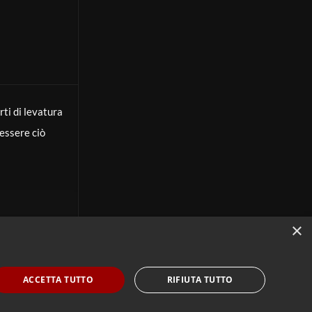
ti di levatura
 essere ciò
o al centro
lo di incontri
×
ntistica, il
e la frontiera
 cosa lega la
ACCETTA TUTTO
RIFIUTA TUTTO
to tra mente e