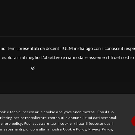
zo Ghersi
di temi, presentati da docenti IULM in dialogo con riconosciuti esper
splorarli al meglio. L’obiettivo è riannodare assieme i fili del nostro
nia Mazzucco
 ha preceduti. È un tentativo di mettere la storia intellettuale di nuov
e il futuro si costruisca in dialogo con il passato. In questo nuovo cic
ossiamo conoscere la natura delle cose? Da Platone alla meccanica qua
rto tra soggetto e oggetto. L’intervento delinea un percorso che unisc
cookie tecnici necessari e cookie analytics anonimizzati. Con il tuo
eting per personalizzare contenuti e annunci.I tuoi dati personali
on l’intuizione con cui Galileo diede origine al metodo scientifico. Che
ro policy. Puoi accettare tutti i cookie, rifiutarli (eccetto quelli
er saperne di più, consulta la nostra
Cookie Policy
,
Privacy Policy
,
per indagare sulle radici profonde dell’esistenza, si ripensa il rappor