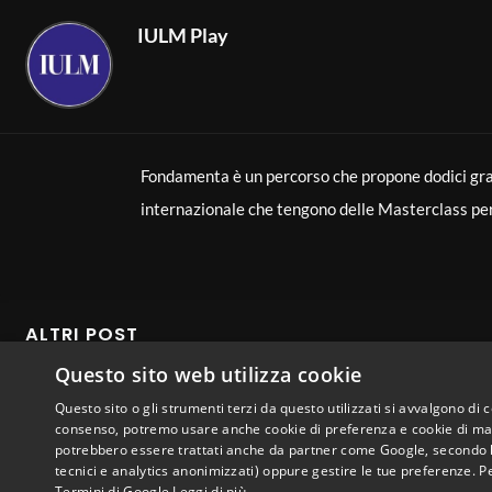
22
IULM Play
Invenzione della Prospettiva – Loren
01:12:07
23
Fondamenta è un percorso che propone dodici gran
internazionale che tengono delle Masterclass per e
Invenzione della Prospettiva – Mela
che siamo e ciò che siamo diventati grazie a chi ci
52:33
24
dei percorsi di apprendimento, nella convinzione ch
Da Galileo all’umanesimo tecnologico
ALTRI POST
La Bibbia – Enzo Bianchi
55:24
25
Questo sito web utilizza cookie
Che cosa è la realtà? Che cosa siamo noi? Come p
pensiero occidentale si è confrontato con il rappo
Questo sito o gli strumenti terzi da questo utilizzati si avvalgono di 
consenso, potremo usare anche cookie di preferenza e cookie di mark
dell’intelligenza artificiale e delle neuroscienze c
potrebbero essere trattati anche da partner come Google, secondo le lo
La Bibbia – Guido Formigoni
tecnici e analytics anonimizzati) oppure gestire le tue preferenze. P
nostra esperienza alla realtà? Usando la filosofia 
01:02:41
26
Termini di Google
Leggi di più