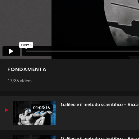
Don Giovanni – Massimo Recalcati
44:47
14
Don Giovanni – Stefano Bartezzaghi
39:39
15
FONDAMENTA
Galileo e il metodo scientifico – Lucia
01:02:01
16
17
/
36 videos
Galileo e il metodo scientifico – Ric
01:03:16
Galileo e il metodo scientifico – Roc