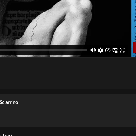
mith e Marx -Andrew Gamble
ith e Marx – Vernon L. Smith
 Guanti
Sciarrino
llauri