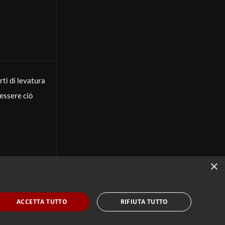
ti di levatura
 essere ciò
o al centro
×
e elementari.
zializzazione
ACCETTA TUTTO
RIFIUTA TUTTO