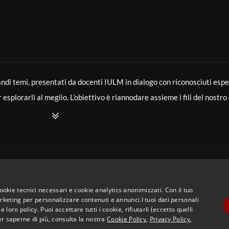
di temi, presentati da docenti IULM in dialogo con riconosciuti esper
splorarli al meglio. L’obiettivo è riannodare assieme i fili del nostro
 ha preceduti. È un tentativo di mettere la storia intellettuale di nuov
e il futuro si costruisca in dialogo con il passato.
tendenze, entrambe fondate sulla costruzione mediante cellule sonor
ica: per blocchi, per volumi, a tagli verticali; d’altro lato, una essen
cookie tecnici necessari e cookie analytics anonimizzati. Con il tuo
eting per personalizzare contenuti e annunci.I tuoi dati personali
ro policy. Puoi accettare tutti i cookie, rifiutarli (eccetto quelli
er saperne di più, consulta la nostra
Cookie Policy
,
Privacy Policy
,