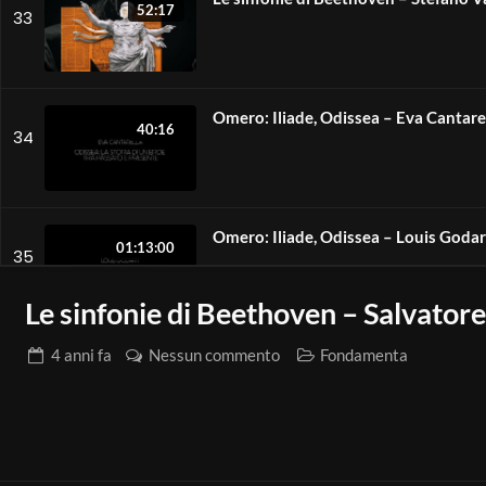
52:17
33
Omero: Iliade, Odissea – Eva Cantare
40:16
34
Omero: Iliade, Odissea – Louis Godar
01:13:00
35
Le sinfonie di Beethoven – Salvatore
4 anni
fa
Nessun commento
Fondamenta
Omero: Iliade, Odissea – Mario Negri
22:39
36