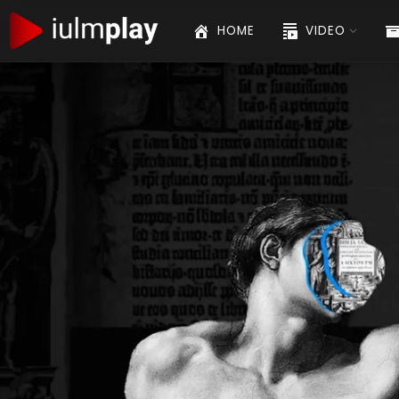
La Bibbia – Enzo Bianchi
55:24
25
HOME
VIDEO
La Bibbia – Guido Formigoni
01:02:41
26
La Bibbia – Piero Stefani
01:02:50
27
La nascita dell’economia politica: Sm
01:13:57
28