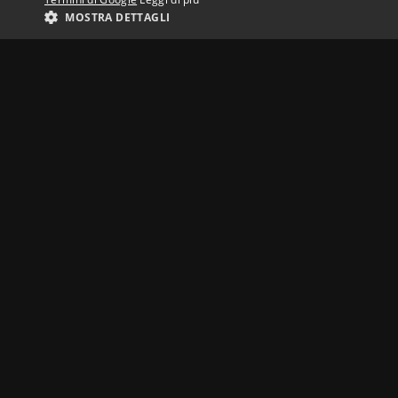
MOSTRA DETTAGLI
COS’È IULM PLAY
INFO
Chi
Priv
IULM Play è archivio. IULM Play è casa
Sta
di produzione. IULM Play è service per
aziende.
Su questo sito troverete la libreria dei
video prodotti dall'Università IULM.
Eventi istituzionali, spettacoli, film e
documentari realizzati dai nostri