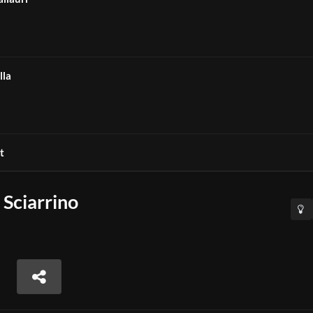
lla
t
 Sciarrino