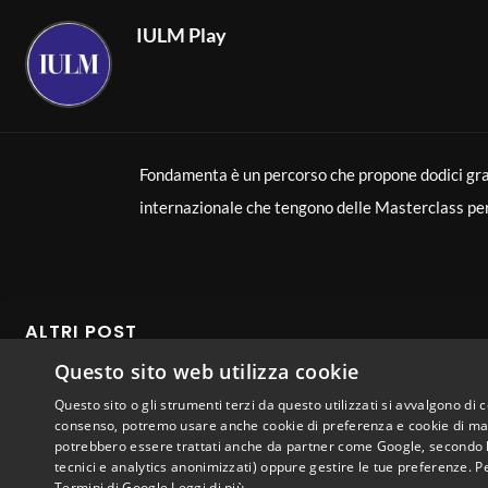
IULM Play
Fondamenta è un percorso che propone dodici gran
internazionale che tengono delle Masterclass per e
che siamo e ciò che siamo diventati grazie a chi ci
dei percorsi di apprendimento, nella convinzione ch
Architettura e canto
ALTRI POST
Questo sito web utilizza cookie
Il Beethoven sinfonista massimizza due opposte 
Da un lato, una concezione architettonica della mus
Questo sito o gli strumenti terzi da questo utilizzati si avvalgono di 
consenso, potremo usare anche cookie di preferenza e cookie di mark
del suono strumentale, che si trasforma in canto.
potrebbero essere trattati anche da partner come Google, secondo le lo
tecnici e analytics anonimizzati) oppure gestire le tue preferenze. P
Termini di Google
Leggi di più