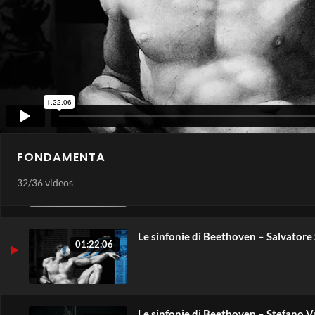
La nascita dell’economia politica: S
55:00
29
La nascita dell’economia politica: Sm
51:36
30
FONDAMENTA
Le sinfonie di Beethoven – Giovanni
01:08:53
31
32
/
36 videos
Le sinfonie di Beethoven – Salvatore 
01:22:06
Le sinfonie di Beethoven – Stefano Va